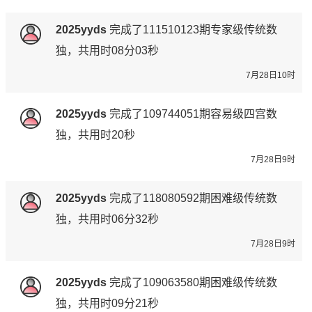
2025yyds
完成了
111510123期
专家级传统数
独，共用时08分03秒
7月28日10时
2025yyds
完成了
109744051期
容易级四宫数
独，共用时20秒
7月28日9时
2025yyds
完成了
118080592期
困难级传统数
独，共用时06分32秒
7月28日9时
2025yyds
完成了
109063580期
困难级传统数
独，共用时09分21秒