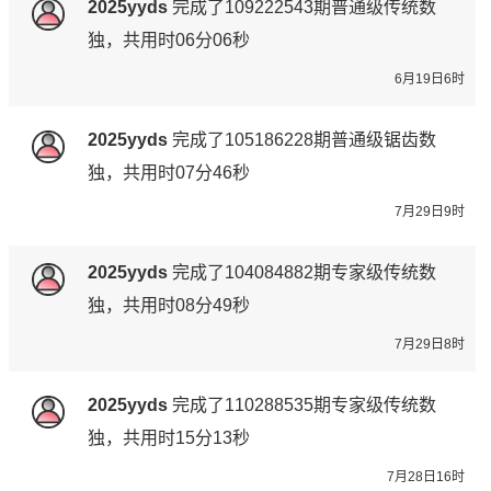
2025yyds
完成了
109222543期
普通级传统数
独，共用时06分06秒
6月19日6时
2025yyds
完成了
105186228期
普通级锯齿数
独，共用时07分46秒
7月29日9时
2025yyds
完成了
104084882期
专家级传统数
独，共用时08分49秒
7月29日8时
2025yyds
完成了
110288535期
专家级传统数
独，共用时15分13秒
7月28日16时