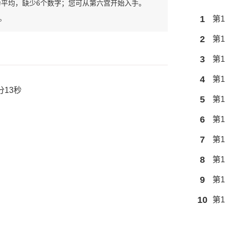
为平均，缺少6个数字；您可从第六宫开始入手。
。
1
第1
2
第1
3
第1
4
第1
分13秒
5
第1
6
第1
7
第1
8
第1
9
第1
10
第1