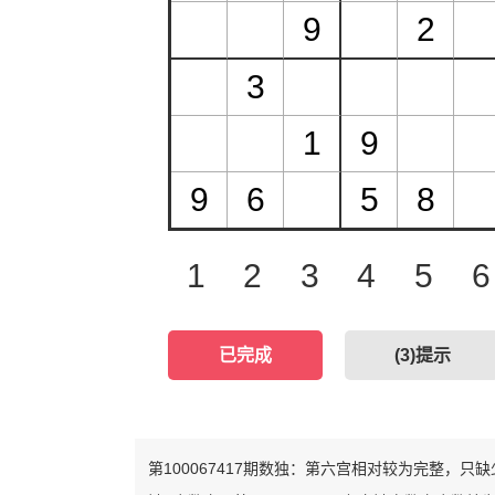
1
2
3
4
5
6
已完成
(
3
)提示
第100067417期数独：第六宫相对较为完整，