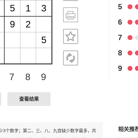
5
6
7
8
9
7
8
9
查看结果
相关推
只缺少3个数字；第二、三、八、九宫缺少数字最多，共