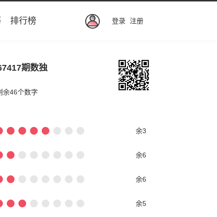
巧
排行榜
登录
注册
67417期数独
剩余46个数字
余3
余6
余6
余5