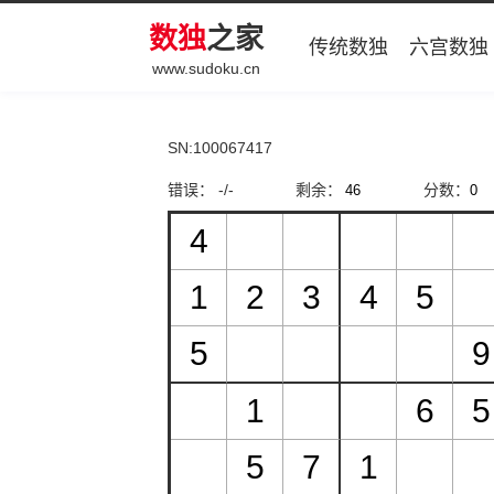
数独
之家
传统数独
六宫数独
www.sudoku.cn
SN:100067417
错误： -/-
剩余：
分数：