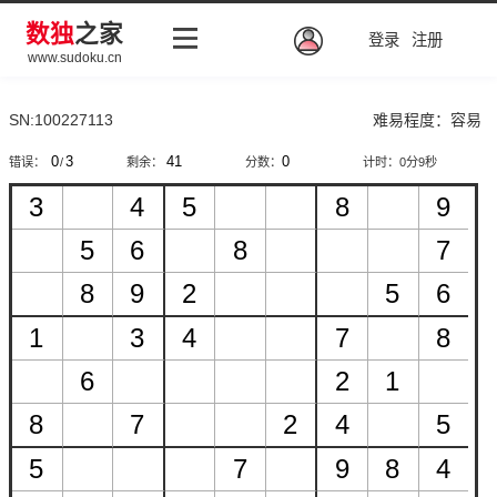
数独
之家
登录
注册
www.sudoku.cn
SN:100227113
难易程度：容易
错误：
/
剩余：
分数：
计时：
0分9秒