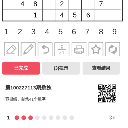
1
2
3
4
5
6
7
8
9
已完成
(
3
)提示
查看结果
第100227113期数独
容易级，剩余41个数字
1
余6