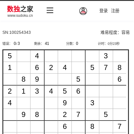
数独
之家
登录
注册
www.sudoku.cn
SN:100254343
难易程度：容易
错误：
/
剩余：
分数：
计时：
0分24秒