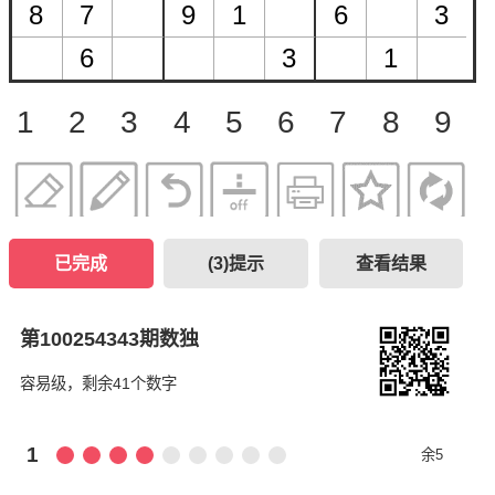
1
2
3
4
5
6
7
8
9
已完成
(
3
)提示
查看结果
第100254343期数独
容易级，剩余41个数字
1
余5