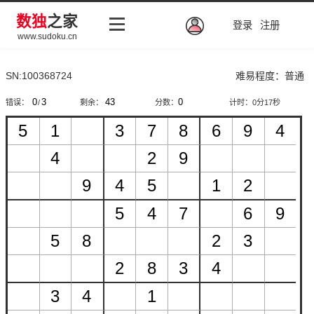
数独
之家
登录
注册
www.sudoku.cn
SN:100368724
难易程度：普通
错误：
/
剩余：
分数：
计时：
0分17秒