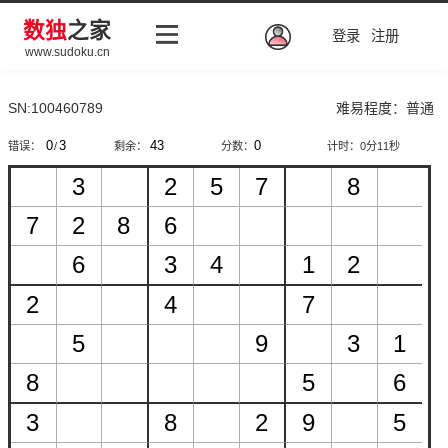
数独
之家
登录
注册
www.sudoku.cn
SN:100460789
难易程度：普通
错误：
/
剩余：
分数：
计时：
0分11秒