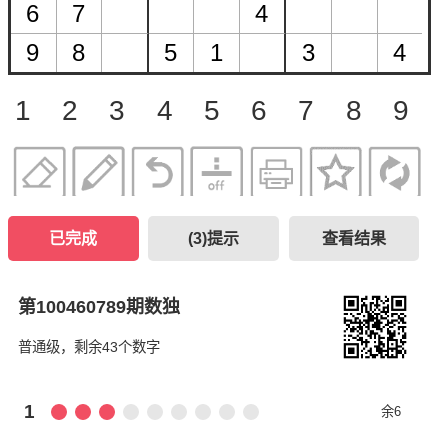
1
2
3
4
5
6
7
8
9
已完成
(
3
)提示
查看结果
第100460789期数独
普通级，剩余43个数字
1
余6