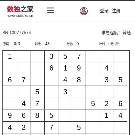
数独
之家
登录
注册
www.sudoku.cn
SN:100777574
难易程度：普通
错误：
/
剩余：
分数：
计时：
0分8秒