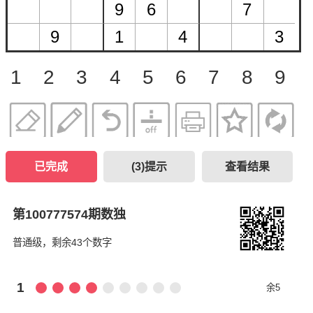
1
2
3
4
5
6
7
8
9
已完成
(
3
)提示
查看结果
第100777574期数独
普通级，剩余43个数字
1
余5