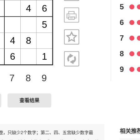
5
6
7
8
9
7
8
9
查看结果
相关推
为完整，只缺少2个数字；第二、四、五宫缺少数字最