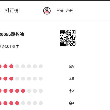
巧
排行榜
登录
注册
36655期数独
剩余38个数字
余5
余5
余3
余4