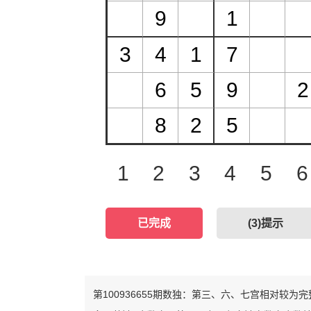
1
2
3
4
5
6
已完成
(
3
)提示
第100936655期数独：第三、六、七宫相对较