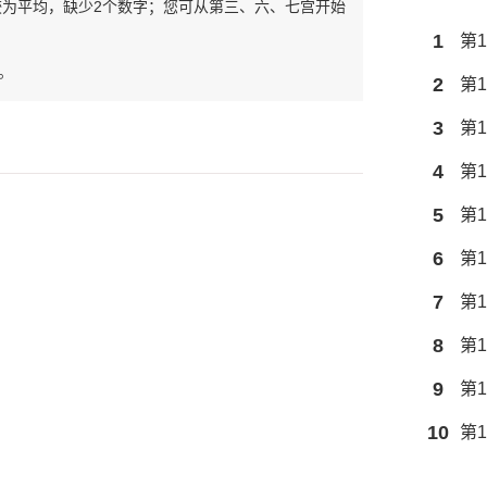
较为平均，缺少2个数字；您可从第三、六、七宫开始
1
第1
。
2
第1
3
第1
4
第1
5
第1
6
第1
7
第1
8
第1
9
第1
10
第1