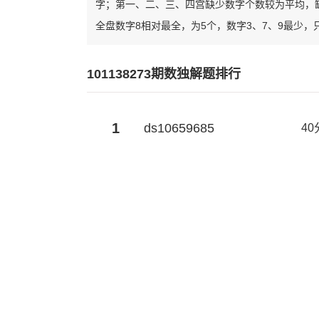
字；第一、二、三、四宫缺少数字个数较为平均，
全盘数字8相对最全，为5个，数字3、7、9最少，
101138273期数独解题排行
1
ds10659685
40