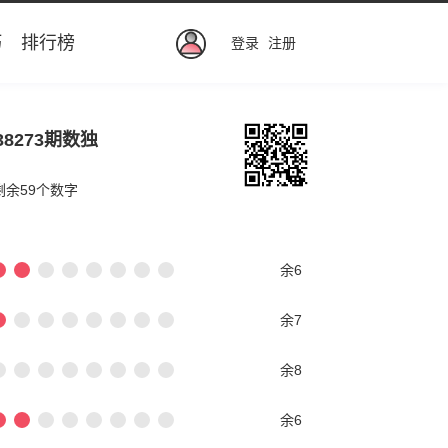
巧
排行榜
登录
注册
38273期数独
剩余59个数字
余6
余7
余8
余6