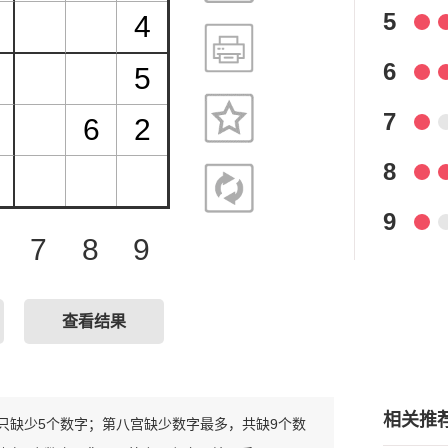
5
6
7
8
9
7
8
9
查看结果
相关推
整，只缺少5个数字；第八宫缺少数字最多，共缺9个数