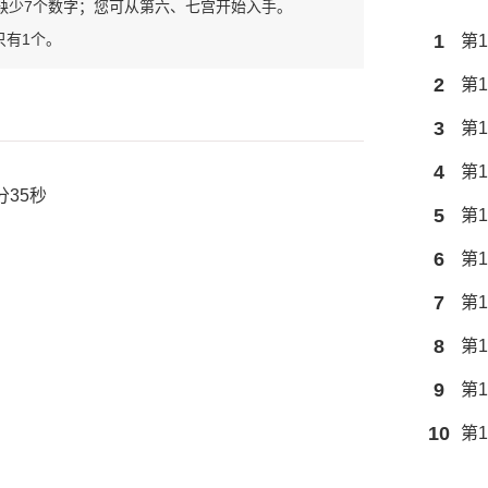
缺少7个数字；您可从第六、七宫开始入手。
只有1个。
1
第1
2
第1
3
第1
4
第1
分35秒
5
第1
6
第1
7
第1
8
第1
9
第1
10
第1