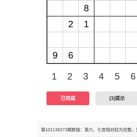
1
2
3
4
5
6
已完成
(
3
)提示
第101138273期数独：第六、七宫相对较为完