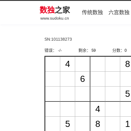
数独
之家
传统数独
六宫数独
www.sudoku.cn
SN:101138273
错误： -/-
剩余：
分数：