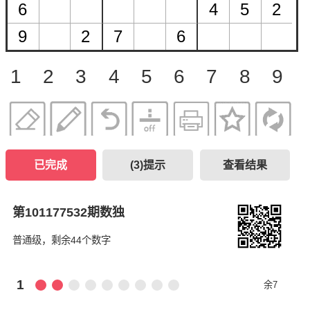
1
2
3
4
5
6
7
8
9
已完成
(
3
)提示
查看结果
第101177532期数独
普通级，剩余44个数字
1
余7