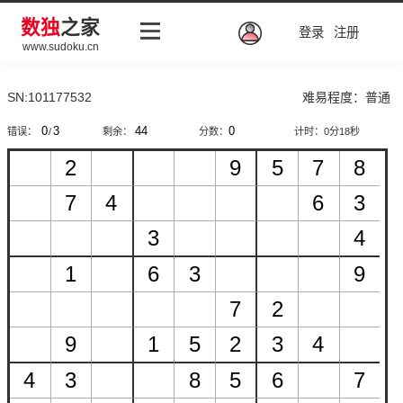
数独
之家
登录
注册
www.sudoku.cn
SN:101177532
难易程度：普通
错误：
/
剩余：
分数：
计时：
0分18秒