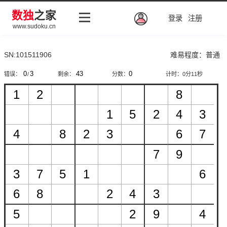
数独
之家
登录
注册
www.sudoku.cn
SN:101511906
难易程度：普通
错误：
/
剩余：
分数：
计时：
0分11秒