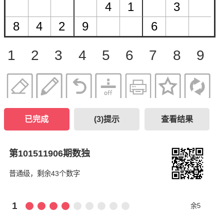
1
2
3
4
5
6
7
8
9
已完成
(
3
)提示
查看结果
第101511906期数独
普通级，剩余43个数字
1
余5