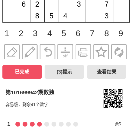
1
2
3
4
5
6
7
8
9
已完成
(
3
)提示
查看结果
第101699942期数独
容易级，剩余41个数字
1
余5