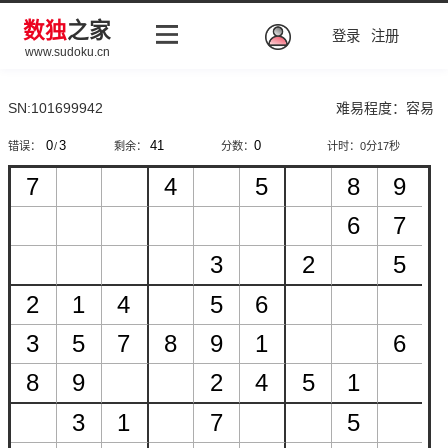
数独
之家
登录
注册
www.sudoku.cn
SN:101699942
难易程度：容易
错误：
/
剩余：
分数：
计时：
0分17秒