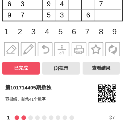
1
2
3
4
5
6
7
8
9
已完成
(
3
)提示
查看结果
第101714405期数独
容易级，剩余41个数字
1
余7