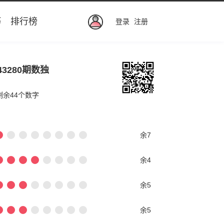
巧
排行榜
登录
注册
43280期数独
剩余44个数字
余7
余4
余5
余5