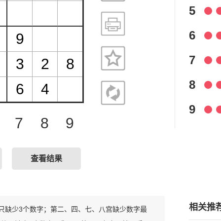
5
6
7
8
9
7
8
9
查看结果
相关推
整，只缺少3个数字；第二、四、七、八宫缺少数字最