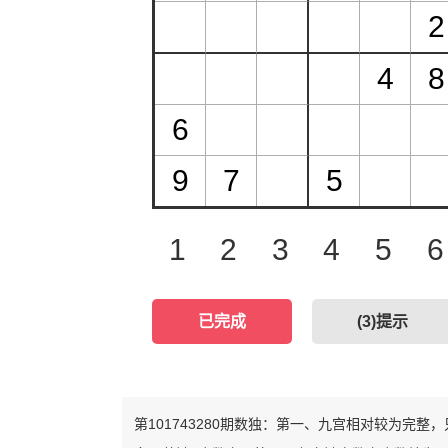
1
2
3
4
5
6
已完成
(
3
)提示
第101743280期数独：第一、九宫相对较为完