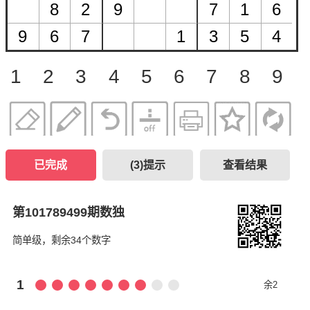
1
2
3
4
5
6
7
8
9
已完成
(
3
)提示
查看结果
第101789499期数独
简单级，剩余34个数字
1
余2