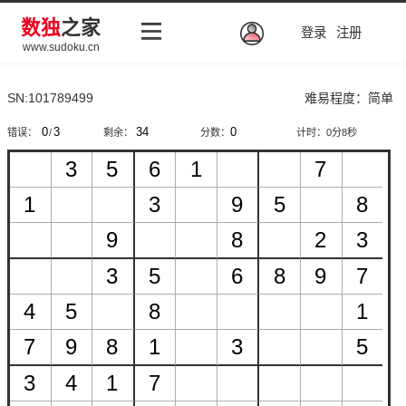
数独
之家
登录
注册
www.sudoku.cn
SN:101789499
难易程度：简单
错误：
/
剩余：
分数：
计时：
0分9秒