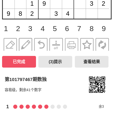
1
2
3
4
5
6
7
8
9
已完成
(
3
)提示
查看结果
第101797467期数独
容易级，剩余41个数字
1
余3