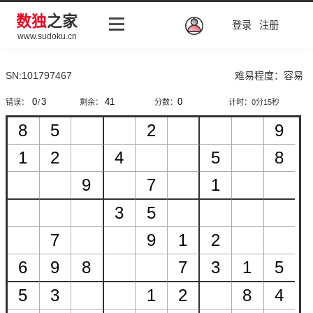
数独
之家
登录
注册
www.sudoku.cn
SN:101797467
难易程度：容易
错误：
/
剩余：
分数：
计时：
0分15秒