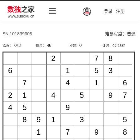
数独
之家
登录
注册
www.sudoku.cn
SN:101839605
难易程度：普通
错误：
/
剩余：
分数：
计时：
0分15秒