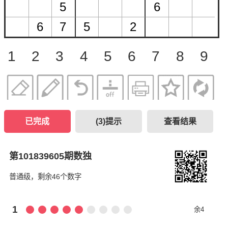
1
2
3
4
5
6
7
8
9
已完成
(
3
)提示
查看结果
第101839605期数独
普通级，剩余46个数字
1
余4