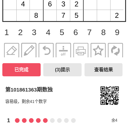
1
2
3
4
5
6
7
8
9
已完成
(
3
)提示
查看结果
第101861363期数独
容易级，剩余41个数字
1
余4