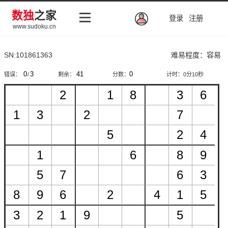
数独
之家
登录
注册
www.sudoku.cn
SN:101861363
难易程度：容易
错误：
/
剩余：
分数：
计时：
0分10秒