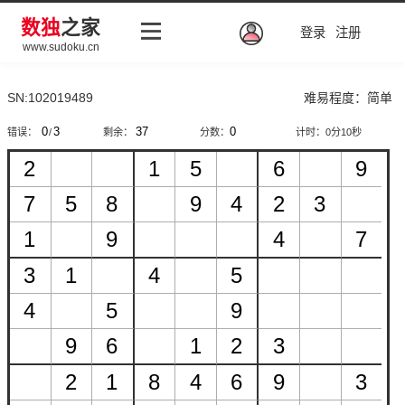
数独
之家
登录
注册
www.sudoku.cn
SN:102019489
难易程度：简单
错误：
/
剩余：
分数：
计时：
0分10秒