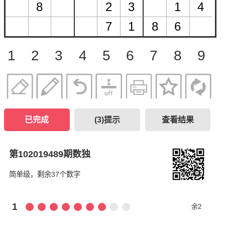
1
2
3
4
5
6
7
8
9
已完成
(
3
)提示
查看结果
第102019489期数独
简单级，剩余37个数字
1
余2