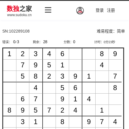
数独
之家
登录
注册
www.sudoku.cn
SN:102289108
难易程度：简单
错误：
/
剩余：
分数：
计时：
0分23秒