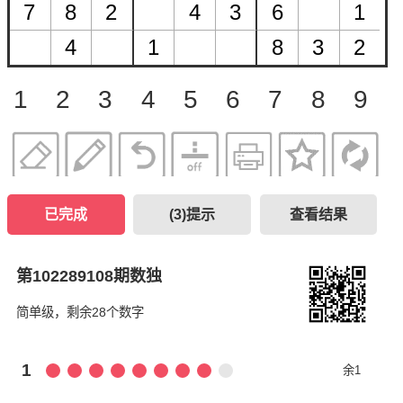
1
2
3
4
5
6
7
8
9
已完成
(
3
)提示
查看结果
第102289108期数独
简单级，剩余28个数字
1
余1