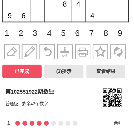
1
2
3
4
5
6
7
8
9
已完成
(
3
)提示
查看结果
第102551922期数独
普通级，剩余43个数字
1
余4