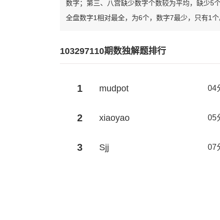
数字；第三、八宫缺少数字个数较为平均，缺少5
全盘数字1相对最全，为6个，数字7最少，只有1个
103297110期数独解题排行
1
mudpot
04
2
xiaoyao
05
3
Sjj
07