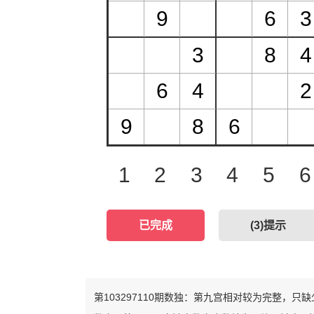
1
2
3
4
5
6
已完成
(
3
)提示
第103297110期数独：第九宫相对较为完整，