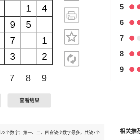
5
6
7
8
9
7
8
9
查看结果
相关推
只缺少3个数字；第一、二、四宫缺少数字最多，共缺7个