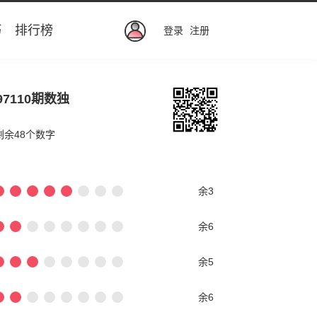
巧
排行榜
登录
注册
97110期数独
剩余48个数字
余3
余6
余5
余6