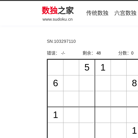
数独
之家
传统数独
六宫数独
www.sudoku.cn
SN:103297110
错误： -/-
剩余：
分数：