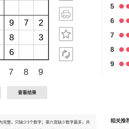
5
6
7
8
9
7
8
9
查看结果
相关推
对较为完整，只缺少3个数字；第六宫缺少数字最多，共