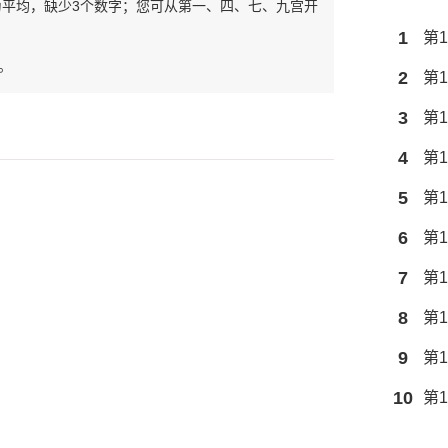
为平均，缺少3个数字；您可从第一、四、七、九宫开
1
第1
。
2
第1
3
第1
4
第1
5
第1
6
第1
7
第1
8
第1
9
第1
10
第1