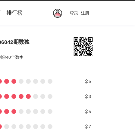
巧
排行榜
登录
注册
96042期数独
剩余40个数字
余5
余3
余5
余7