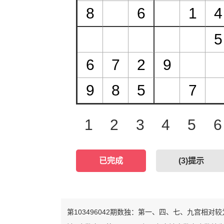
1
2
3
4
5
6
已完成
(
3
)提示
第103496042期数独：第一、四、七、九宫相