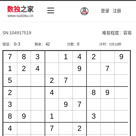
数独
之家
登录
注册
www.sudoku.cn
SN:104917519
难易程度：容易
错误：
/
剩余：
分数：
计时：
0分10秒