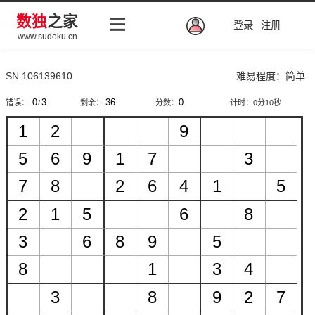
数独
之家
登录
注册
www.sudoku.cn
SN:106139610
难易程度：简单
错误：
/
剩余：
分数：
计时：
0分10秒