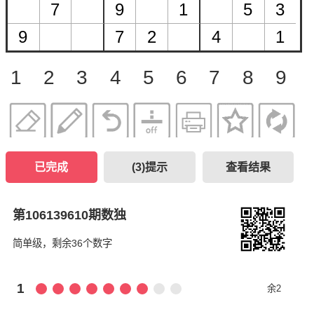
1
2
3
4
5
6
7
8
9
已完成
(
3
)提示
查看结果
第106139610期数独
简单级，剩余36个数字
1
余2