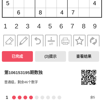
1
2
3
4
5
6
7
8
9
已完成
(
3
)提示
查看结果
第106153195期数独
普通级，剩余46个数字
1
余5