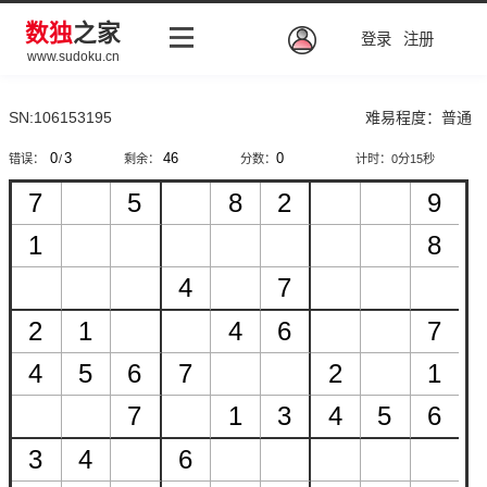
数独
之家
登录
注册
www.sudoku.cn
SN:106153195
难易程度：普通
错误：
/
剩余：
分数：
计时：
0分15秒