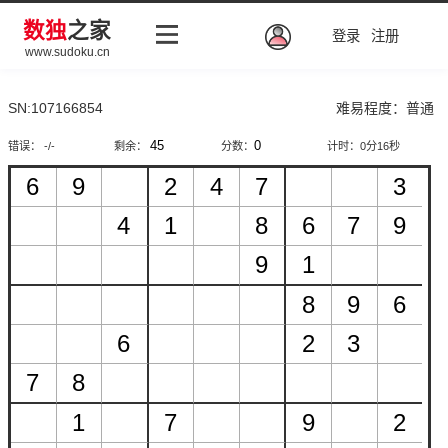
数独
之家
登录
注册
www.sudoku.cn
SN:107166854
难易程度：普通
错误： -/-
剩余：
分数：
计时：
0分16秒