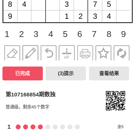
1
2
3
4
5
6
7
8
9
已完成
(
3
)提示
查看结果
第107166854期数独
普通级，剩余45个数字
1
余5