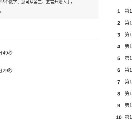
少5个数字；您可从第三、五宫开始入手。
。
1
第1
2
第1
3
第1
4
第1
分49秒
5
第1
6
第1
分29秒
7
第1
8
第1
9
第1
10
第1