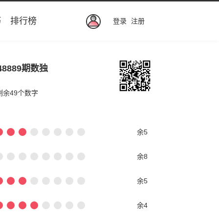
巧
排行榜
登录
注册
48889期数独
剩余49个数字
余5
余8
余5
余4