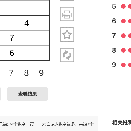
5
6
7
8
9
7
8
9
查看结果
相关推
整，只缺少4个数字；第一、六宫缺少数字最多，共缺7个