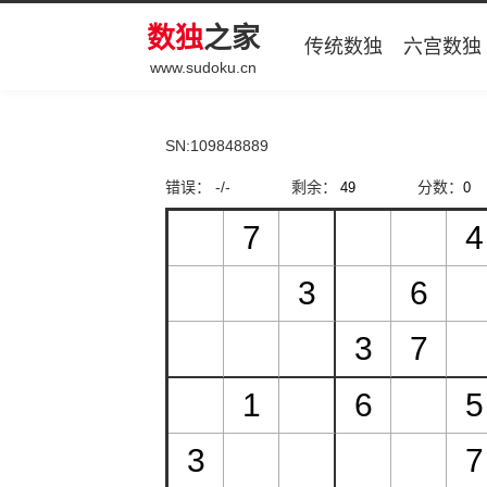
数独
之家
传统数独
六宫数独
www.sudoku.cn
SN:109848889
错误： -/-
剩余：
分数：