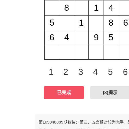
1
2
3
4
5
6
已完成
(
3
)提示
第109848889期数独：第三、五宫相对较为完