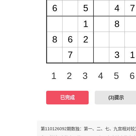
1
2
3
4
5
6
已完成
(
3
)提示
第110126092期数独：第一、二、七、九宫相