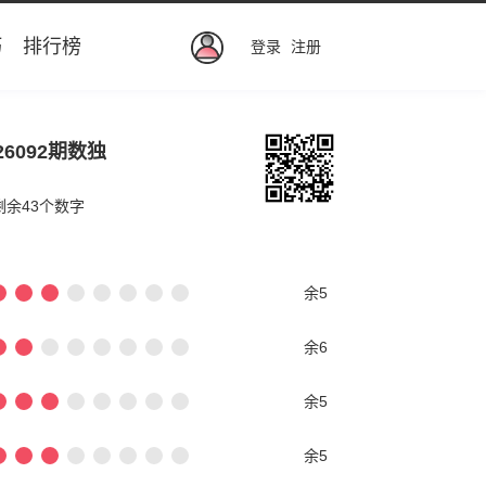
巧
排行榜
登录
注册
26092期数独
剩余43个数字
余5
余6
余5
余5