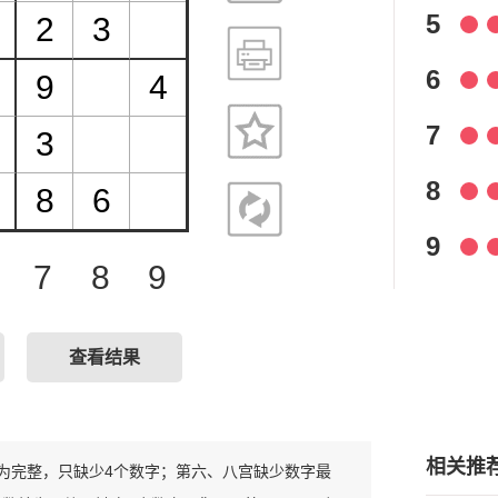
5
6
7
8
9
7
8
9
查看结果
相关推
对较为完整，只缺少4个数字；第六、八宫缺少数字最