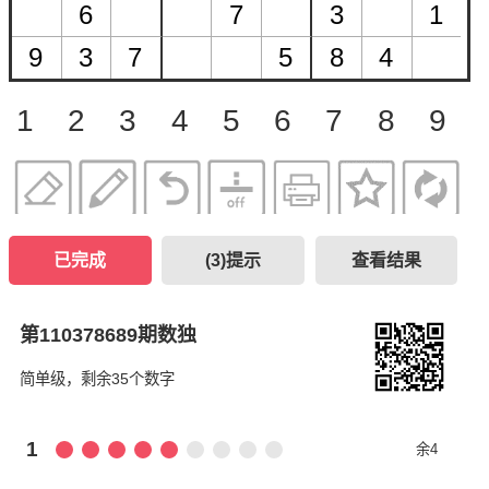
1
2
3
4
5
6
7
8
9
已完成
(
3
)提示
查看结果
第110378689期数独
简单级，剩余35个数字
1
余4