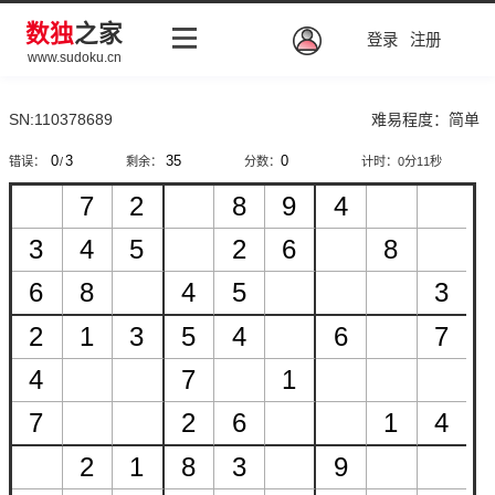
数独
之家
登录
注册
www.sudoku.cn
SN:110378689
难易程度：简单
错误：
/
剩余：
分数：
计时：
0分12秒