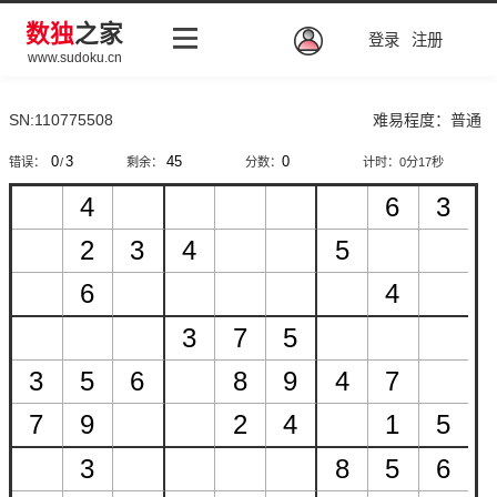
数独
之家
登录
注册
www.sudoku.cn
SN:110775508
难易程度：普通
错误：
/
剩余：
分数：
计时：
0分17秒