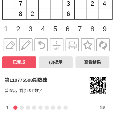
1
2
3
4
5
6
7
8
9
已完成
(
3
)提示
查看结果
第110775508期数独
普通级，剩余45个数字
1
余8