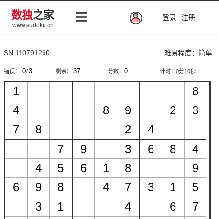
数独
之家
登录
注册
www.sudoku.cn
SN:110791290
难易程度：简单
错误：
/
剩余：
分数：
计时：
0分11秒