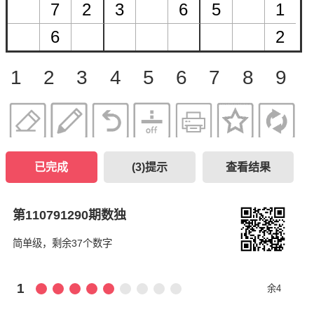
1
2
3
4
5
6
7
8
9
已完成
(
3
)提示
查看结果
第110791290期数独
简单级，剩余37个数字
1
余4