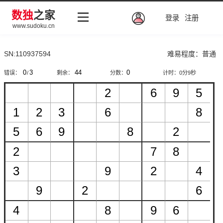
数独
之家
登录
注册
www.sudoku.cn
SN:110937594
难易程度：普通
错误：
/
剩余：
分数：
计时：
0分9秒