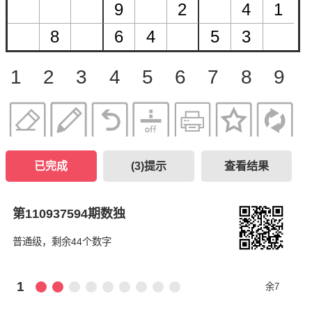
1
2
3
4
5
6
7
8
9
已完成
(
3
)提示
查看结果
第110937594期数独
普通级，剩余44个数字
1
余7