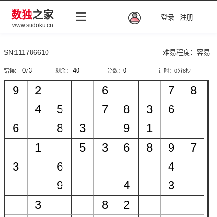
数独
之家
登录
注册
www.sudoku.cn
SN:111786610
难易程度：容易
错误：
/
剩余：
分数：
计时：
0分8秒