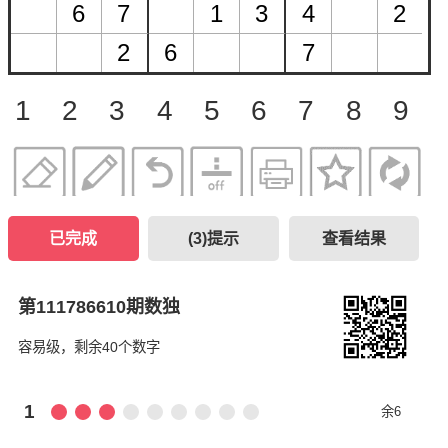
1
2
3
4
5
6
7
8
9
已完成
(
3
)提示
查看结果
第111786610期数独
容易级，剩余40个数字
1
余6