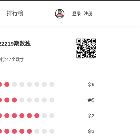
巧
排行榜
登录
注册
22219期数独
剩余47个数字
余6
余5
余2
余3