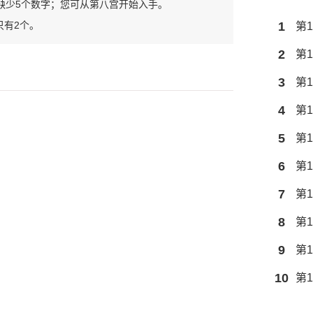
缺少5个数字；您可从第八宫开始入手。
只有2个。
1
第1
2
第1
3
第1
4
第1
5
第1
6
第1
7
第1
8
第1
9
第1
10
第1