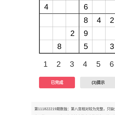
1
2
3
4
5
6
已完成
(
3
)提示
第111822219期数独：第八宫相对较为完整，