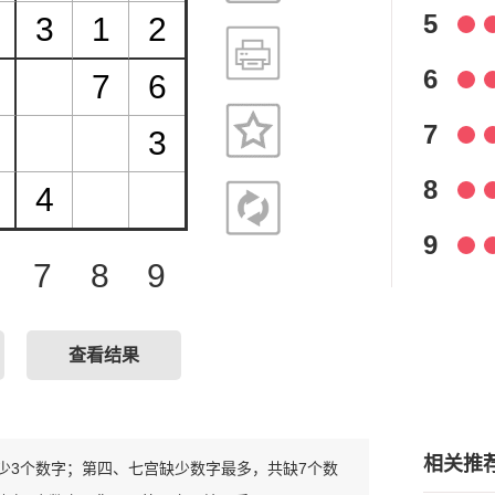
5
6
7
8
9
7
8
9
查看结果
相关推
只缺少3个数字；第四、七宫缺少数字最多，共缺7个数