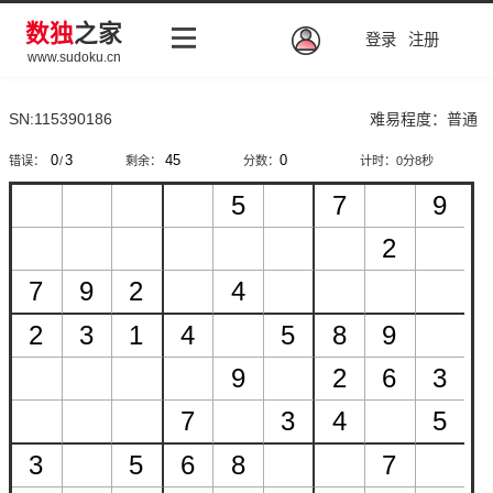
数独
之家
登录
注册
www.sudoku.cn
SN:115390186
难易程度：普通
错误：
/
剩余：
分数：
计时：
0分9秒