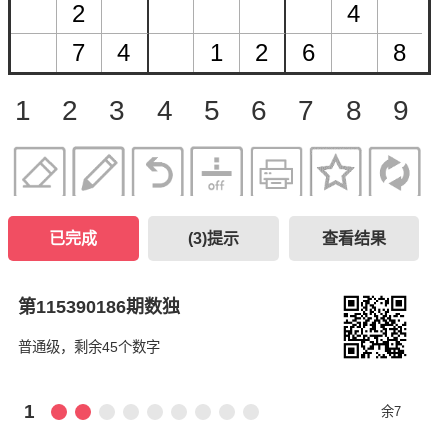
1
2
3
4
5
6
7
8
9
已完成
(
3
)提示
查看结果
第115390186期数独
普通级，剩余45个数字
1
余7