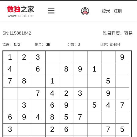
数独
之家
登录
注册
www.sudoku.cn
SN:115881842
难易程度：容易
错误：
/
剩余：
分数：
计时：
0分9秒