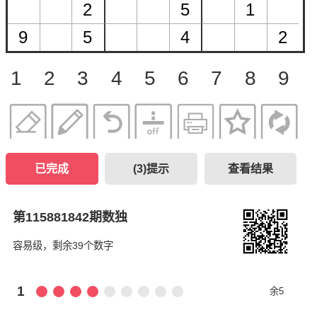
1
2
3
4
5
6
7
8
9
已完成
(
3
)提示
查看结果
第115881842期数独
容易级，剩余39个数字
1
余5