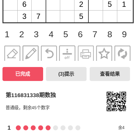
1
2
3
4
5
6
7
8
9
已完成
(
3
)提示
查看结果
第116831338期数独
普通级，剩余45个数字
1
余4