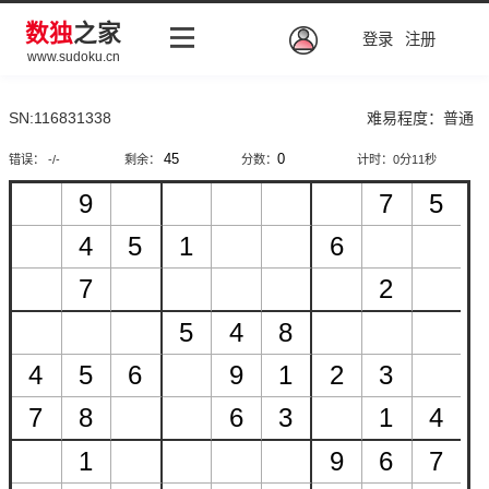
数独
之家
登录
注册
www.sudoku.cn
SN:116831338
难易程度：普通
错误： -/-
剩余：
分数：
计时：
0分12秒