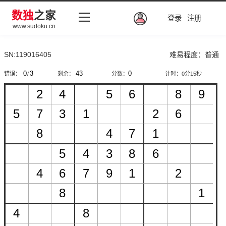
数独
之家
登录
注册
www.sudoku.cn
SN:119016405
难易程度：普通
错误：
/
剩余：
分数：
计时：
0分15秒