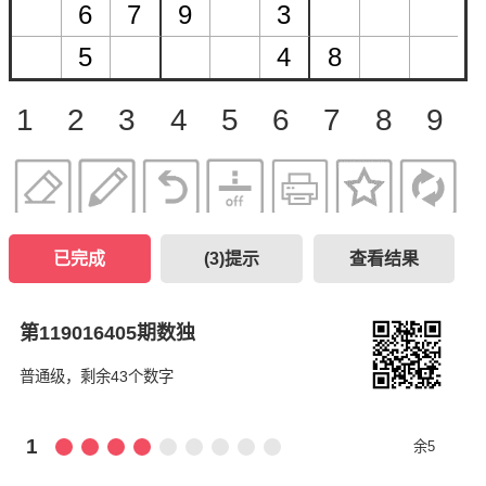
1
2
3
4
5
6
7
8
9
已完成
(
3
)提示
查看结果
第119016405期数独
普通级，剩余43个数字
1
余5