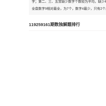
字；第二、三、五宫缺少数字个数较为平均，缺少
全盘数字9相对最全，为7个，数字4最少，只有2个
119259161期数独解题排行