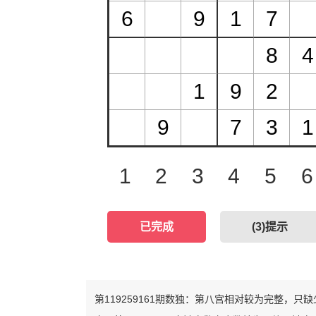
1
2
3
4
5
6
已完成
(
3
)提示
第119259161期数独：第八宫相对较为完整，