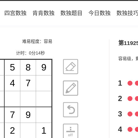
四宫数独
肯肯数独
数独题目
今日数独
数独技
难易程度：容易
第1192
计时：
0分15秒
容易级，
1
2
3
4