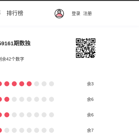
巧
排行榜
登录
注册
59161期数独
剩余42个数字
余3
余6
余6
余7