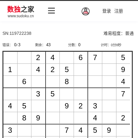
数独
之家
登录
注册
www.sudoku.cn
SN:119722238
难易程度：普通
错误：
/
剩余：
分数：
计时：
0分9秒