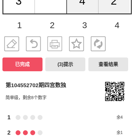
1
2
3
4
已完成
(
3
)提示
查看结果
第104552702期四宫数独
简单级，剩余8个数字
1
余4
2
余1