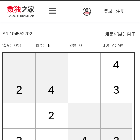
数独
之家
登录
注册
www.sudoku.cn
SN:104552702
难易程度：简单
错误：
/
剩余：
分数：
计时：
0分9秒