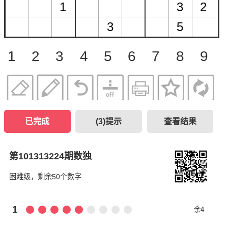
1
2
3
4
5
6
7
8
9
已完成
(
3
)提示
查看结果
第101313224期数独
困难级，剩余50个数字
1
余4