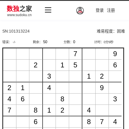
数独
之家
登录
注册
www.sudoku.cn
SN:101313224
难易程度：困难
错误： -/-
剩余：
分数：
计时：
0分9秒