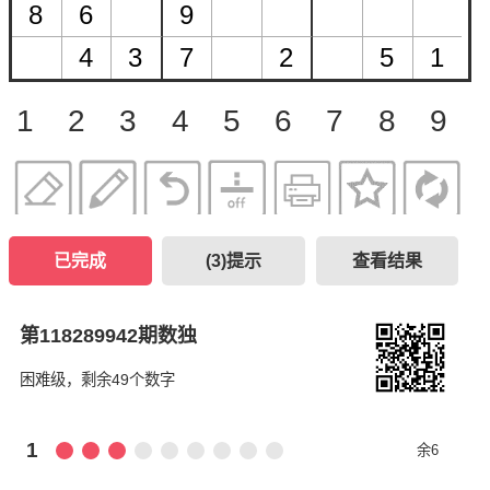
1
2
3
4
5
6
7
8
9
已完成
(
3
)提示
查看结果
第118289942期数独
困难级，剩余49个数字
1
余6