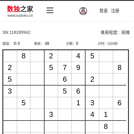
数独
之家
登录
注册
www.sudoku.cn
SN:118289942
难易程度：困难
错误：
/
剩余：
分数：
计时：
0分8秒