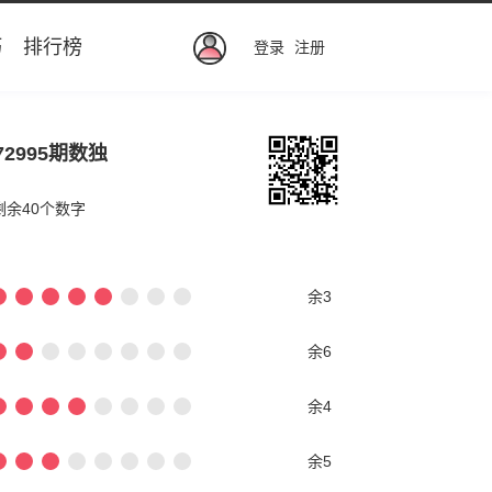
巧
排行榜
登录
注册
72995期数独
剩余40个数字
余3
余6
余4
余5