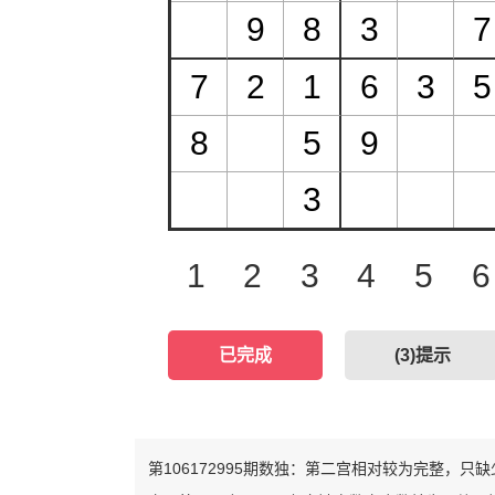
1
2
3
4
5
6
已完成
(
3
)提示
第106172995期数独：第二宫相对较为完整，