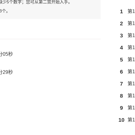
缺少5个数字；您可从第二宫开始入手。
3个。
1
第1
2
第1
3
第1
4
第1
分05秒
5
第1
6
第1
分29秒
7
第1
8
第1
9
第1
10
第1