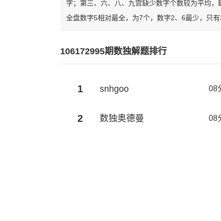
字；第三、六、八、九宫缺少数字个数较为平均，
全盘数字5相对最全，为7个，数字2、6最少，只有
106172995期数独解题排行
1
snhgoo
08
2
数独奥德曼
08